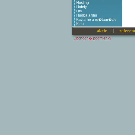
Hosting
Hotely
Hry
Hudba a film
Kaviarne a re�taur�cie
Kino
Kluby
akcie
referen
Knihy
Komunik�cia a siete
Obchodn� podmienky
Kozmetika a bi�ut�ria
Kr�sa
Kvety a z�hrada
Love
M�dia
Medic�na a lek�rne
Mobil
M�da a obliekanie
N�bo�enstvo
N�bytok a b�vanie
Obrazy a fotografie
On-line obchody
Organiz�cie
Osobn� str�nky
Po��ta�e
Preprava
Pr�roda
Slu�by
Softv�r
�perky
�port
Stavby a remesl�
Stravovanie