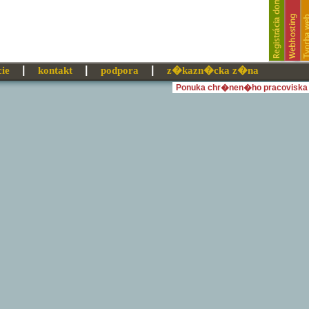
cie
kontakt
podpora
z�kazn�cka z�na
Ponuka chr�nen�ho pracoviska