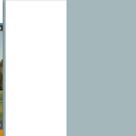
�m na tejto str�nke je tu pre V�s zelen� linka 0850 111 414