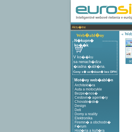
Aktu�lne
inform�cie:
« We
Web�abl�ny
N�kupn�
ko��k
V ko��ku
sa nenach�dza
0
�iadna �abl�na.
Ceny s� uv�dzan� bez DPH
Mot�vy web�abl�n
Architekt�ra
Auta a motocykle
Bezpe�nos�
Cestovn� agent�ry
Chovate�sk�
Design
Deti
Domy a reality
Elektronika
Firemn� a obchodn�
F�rum
Hist�ria a kult�ra