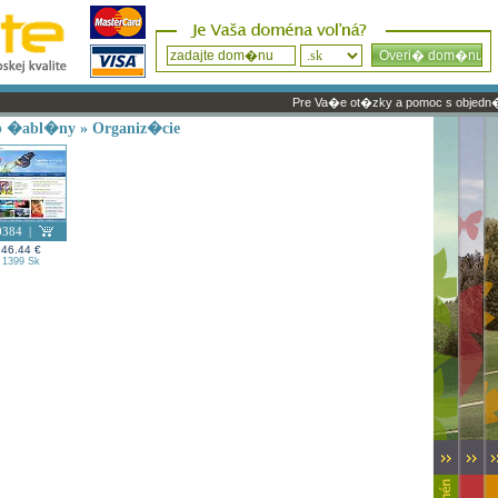
Pre Va�e ot�zky a pomoc s objedn�van
b �abl�ny
» Organiz�cie
0384
|
46.44 €
1399 Sk